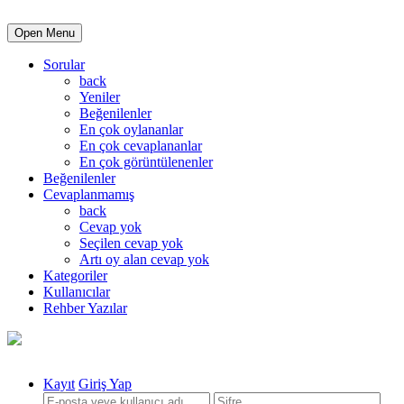
Open Menu
Sorular
back
Yeniler
Beğenilenler
En çok oylananlar
En çok cevaplananlar
En çok görüntülenenler
Beğenilenler
Cevaplanmamış
back
Cevap yok
Seçilen cevap yok
Artı oy alan cevap yok
Kategoriler
Kullanıcılar
Rehber Yazılar
Kayıt
Giriş Yap