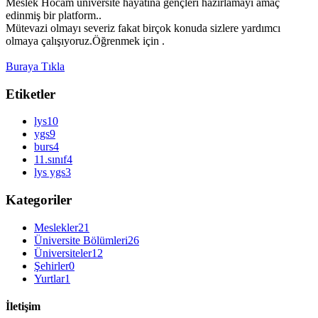
Meslek Hocam üniversite hayatına gençleri hazırlamayı amaç
edinmiş bir platform..
Mütevazi olmayı severiz fakat birçok konuda sizlere yardımcı
olmaya çalışıyoruz.Öğrenmek için .
Buraya Tıkla
Etiketler
lys
10
ygs
9
burs
4
11.sınıf
4
lys ygs
3
Kategoriler
Meslekler
21
Üniversite Bölümleri
26
Üniversiteler
12
Şehirler
0
Yurtlar
1
İletişim