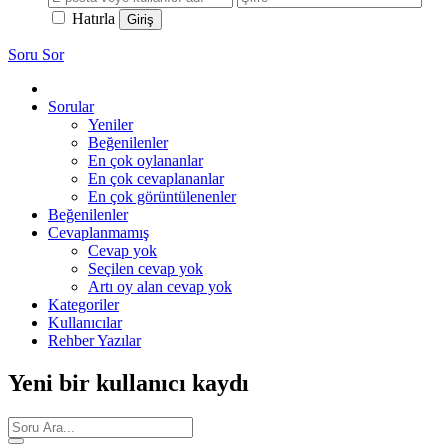
Hatırla
Soru Sor
Sorular
Yeniler
Beğenilenler
En çok oylananlar
En çok cevaplananlar
En çok görüntülenenler
Beğenilenler
Cevaplanmamış
Cevap yok
Seçilen cevap yok
Artı oy alan cevap yok
Kategoriler
Kullanıcılar
Rehber Yazılar
Yeni bir kullanıcı kaydı