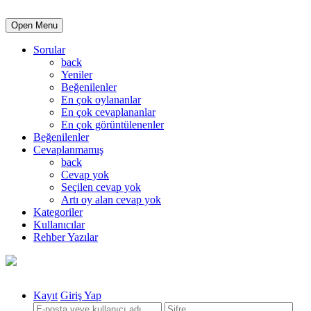
Open Menu
Sorular
back
Yeniler
Beğenilenler
En çok oylananlar
En çok cevaplananlar
En çok görüntülenenler
Beğenilenler
Cevaplanmamış
back
Cevap yok
Seçilen cevap yok
Artı oy alan cevap yok
Kategoriler
Kullanıcılar
Rehber Yazılar
Kayıt
Giriş Yap