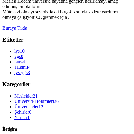
Meslek Hocam üniversite hayatına gençleri hazırlamayı amaç
edinmiş bir platform..
Mütevazi olmayı severiz fakat birçok konuda sizlere yardımcı
olmaya çalışıyoruz.Öğrenmek için .
Buraya Tıkla
Etiketler
lys
10
ygs
9
burs
4
11.sınıf
4
lys ygs
3
Kategoriler
Meslekler
21
Üniversite Bölümleri
26
Üniversiteler
12
Şehirler
0
Yurtlar
1
İletişim