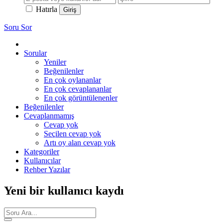
Hatırla
Soru Sor
Sorular
Yeniler
Beğenilenler
En çok oylananlar
En çok cevaplananlar
En çok görüntülenenler
Beğenilenler
Cevaplanmamış
Cevap yok
Seçilen cevap yok
Artı oy alan cevap yok
Kategoriler
Kullanıcılar
Rehber Yazılar
Yeni bir kullanıcı kaydı