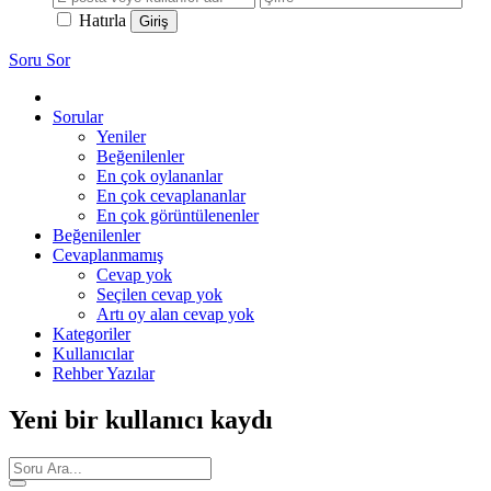
Hatırla
Soru Sor
Sorular
Yeniler
Beğenilenler
En çok oylananlar
En çok cevaplananlar
En çok görüntülenenler
Beğenilenler
Cevaplanmamış
Cevap yok
Seçilen cevap yok
Artı oy alan cevap yok
Kategoriler
Kullanıcılar
Rehber Yazılar
Yeni bir kullanıcı kaydı