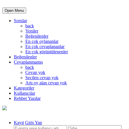
Open Menu
Sorular
back
Yeniler
Beğenilenler
En çok oylananlar
En çok cevaplananlar
En çok görüntülenenler
Beğenilenler
Cevaplanmamış
back
Cevap yok
Seçilen cevap yok
Artı oy alan cevap yok
Kategoriler
Kullanıcılar
Rehber Yazılar
Kayıt
Giriş Yap