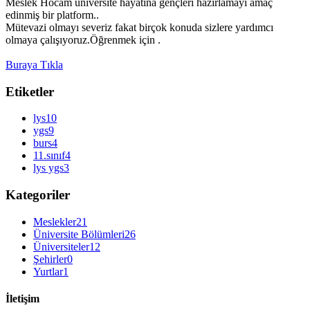
Meslek Hocam üniversite hayatına gençleri hazırlamayı amaç
edinmiş bir platform..
Mütevazi olmayı severiz fakat birçok konuda sizlere yardımcı
olmaya çalışıyoruz.Öğrenmek için .
Buraya Tıkla
Etiketler
lys
10
ygs
9
burs
4
11.sınıf
4
lys ygs
3
Kategoriler
Meslekler
21
Üniversite Bölümleri
26
Üniversiteler
12
Şehirler
0
Yurtlar
1
İletişim