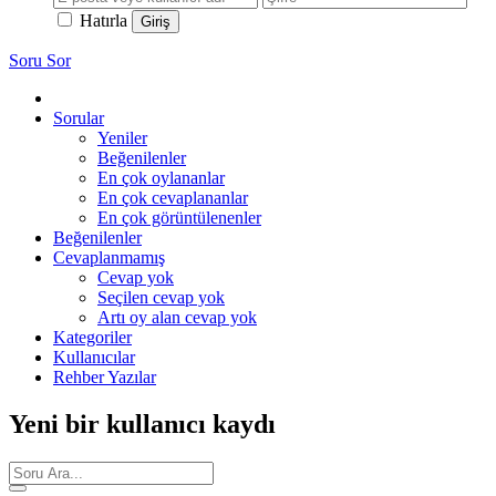
Hatırla
Soru Sor
Sorular
Yeniler
Beğenilenler
En çok oylananlar
En çok cevaplananlar
En çok görüntülenenler
Beğenilenler
Cevaplanmamış
Cevap yok
Seçilen cevap yok
Artı oy alan cevap yok
Kategoriler
Kullanıcılar
Rehber Yazılar
Yeni bir kullanıcı kaydı