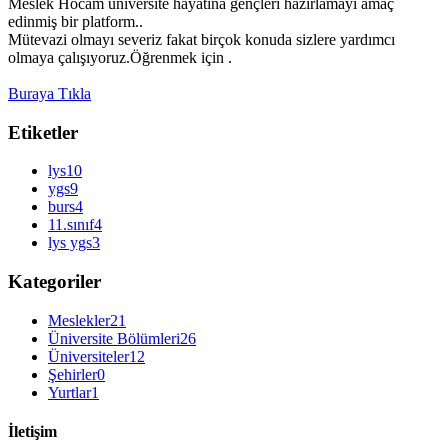
Meslek Hocam üniversite hayatına gençleri hazırlamayı amaç
edinmiş bir platform..
Mütevazi olmayı severiz fakat birçok konuda sizlere yardımcı
olmaya çalışıyoruz.Öğrenmek için .
Buraya Tıkla
Etiketler
lys
10
ygs
9
burs
4
11.sınıf
4
lys ygs
3
Kategoriler
Meslekler
21
Üniversite Bölümleri
26
Üniversiteler
12
Şehirler
0
Yurtlar
1
İletişim