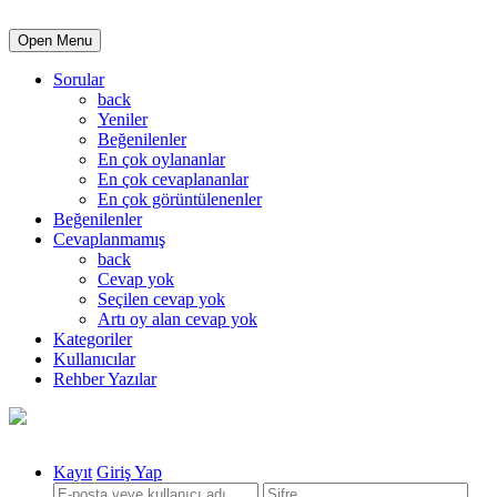
Open Menu
Sorular
back
Yeniler
Beğenilenler
En çok oylananlar
En çok cevaplananlar
En çok görüntülenenler
Beğenilenler
Cevaplanmamış
back
Cevap yok
Seçilen cevap yok
Artı oy alan cevap yok
Kategoriler
Kullanıcılar
Rehber Yazılar
Kayıt
Giriş Yap