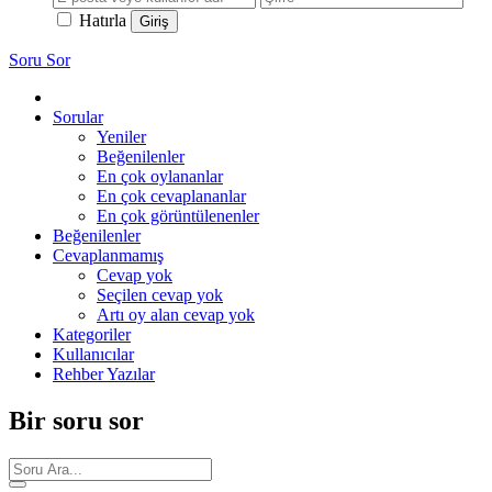
Hatırla
Soru Sor
Sorular
Yeniler
Beğenilenler
En çok oylananlar
En çok cevaplananlar
En çok görüntülenenler
Beğenilenler
Cevaplanmamış
Cevap yok
Seçilen cevap yok
Artı oy alan cevap yok
Kategoriler
Kullanıcılar
Rehber Yazılar
Bir soru sor