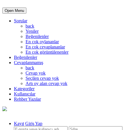
Open Menu
Sorular
back
Yeniler
Beğenilenler
En çok oylananlar
En çok cevaplananlar
En çok görüntülenenler
Beğenilenler
Cevaplanmamış
back
Cevap yok
Seçilen cevap yok
Artı oy alan cevap yok
Kategoriler
Kullanıcılar
Rehber Yazılar
Kayıt
Giriş Yap