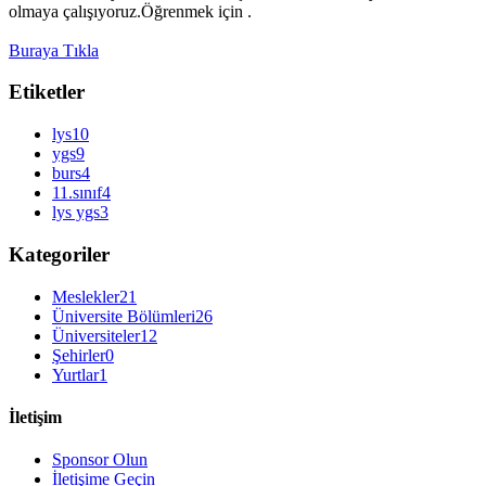
olmaya çalışıyoruz.Öğrenmek için .
Buraya Tıkla
Etiketler
lys
10
ygs
9
burs
4
11.sınıf
4
lys ygs
3
Kategoriler
Meslekler
21
Üniversite Bölümleri
26
Üniversiteler
12
Şehirler
0
Yurtlar
1
İletişim
Sponsor Olun
İletişime Geçin