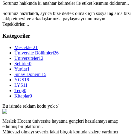
Sorunuz hakkında ki anahtar kelimeler ile etiket kısımını doldurun..
Sorunuz hazırlandı, ayrıca bize destek olmak için sosyal ağlarda bizi
takip etmeyi ve arkadaşlarınızla paylaşmayı unutmayın.
Teşekkürler....
Kategoriler
Meslekler
21
Üniversite Bölümleri
26
Üniversiteler
12
Şehirler
0
Yurtlar
1
Sınav Dönemi
15
YGS
18
LYS
11
Teog
0
Kitaplar
0
Bu isimde reklam kodu yok :/
Meslek Hocam üniversite hayatına gençleri hazırlamayı amaç
edinmiş bir platform..
Mütevazi olmayı severiz fakat birçok konuda sizlere yardımcı