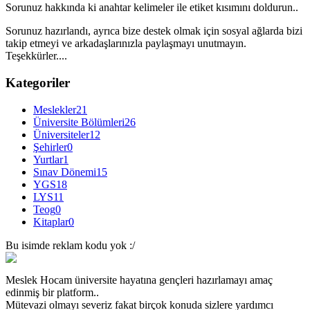
Sorunuz hakkında ki anahtar kelimeler ile etiket kısımını doldurun..
Sorunuz hazırlandı, ayrıca bize destek olmak için sosyal ağlarda bizi
takip etmeyi ve arkadaşlarınızla paylaşmayı unutmayın.
Teşekkürler....
Kategoriler
Meslekler
21
Üniversite Bölümleri
26
Üniversiteler
12
Şehirler
0
Yurtlar
1
Sınav Dönemi
15
YGS
18
LYS
11
Teog
0
Kitaplar
0
Bu isimde reklam kodu yok :/
Meslek Hocam üniversite hayatına gençleri hazırlamayı amaç
edinmiş bir platform..
Mütevazi olmayı severiz fakat birçok konuda sizlere yardımcı