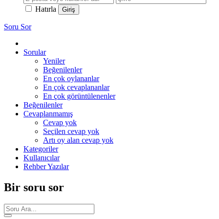
Hatırla
Soru Sor
Sorular
Yeniler
Beğenilenler
En çok oylananlar
En çok cevaplananlar
En çok görüntülenenler
Beğenilenler
Cevaplanmamış
Cevap yok
Seçilen cevap yok
Artı oy alan cevap yok
Kategoriler
Kullanıcılar
Rehber Yazılar
Bir soru sor