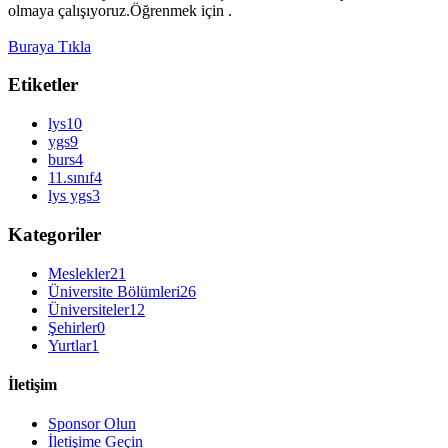
olmaya çalışıyoruz.Öğrenmek için .
Buraya Tıkla
Etiketler
lys
10
ygs
9
burs
4
11.sınıf
4
lys ygs
3
Kategoriler
Meslekler
21
Üniversite Bölümleri
26
Üniversiteler
12
Şehirler
0
Yurtlar
1
İletişim
Sponsor Olun
İletişime Geçin