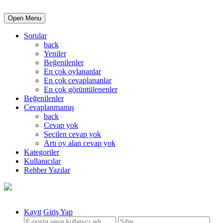
Open Menu
Sorular
back
Yeniler
Beğenilenler
En çok oylananlar
En çok cevaplananlar
En çok görüntülenenler
Beğenilenler
Cevaplanmamış
back
Cevap yok
Seçilen cevap yok
Artı oy alan cevap yok
Kategoriler
Kullanıcılar
Rehber Yazılar
Kayıt
Giriş Yap